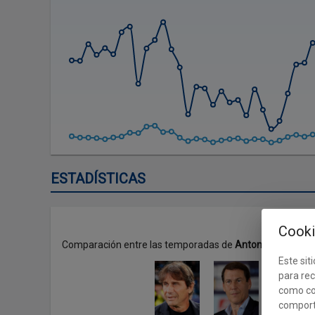
ESTADÍSTICAS
Cooki
Comparación entre las temporadas de
Antonio Conte
al 
Este siti
para rec
como co
comport