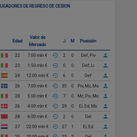
 JUGADORES DE REGRESO DE CESION
Valor de
Edad
J
M
Posición
Mercado
22
7.00 mln €
2
0
Def, Piv
23
1.50 mln €
0
0
Def, Li
24
12.00 mln €
6
0
Def
26
7.00 mln €
35
0
Piv, Mc, Mo
28
5.00 mln €
7
0
Mc, Piv, Mo
26
4.00 mln €
29
0
Ei, Ed, Mo
28
6.00 mln €
2
0
Del
27
22.00 mln €
27
1
Ei, Ed
25
20.00 mln €
23
2
Del