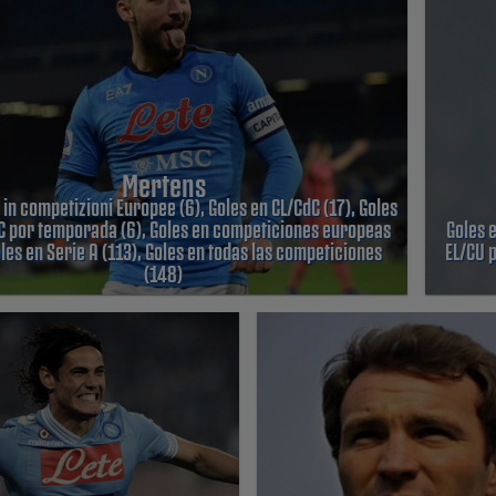
Mertens
 in competizioni Europee (6), Goles en CL/CdC (17), Goles
C por temporada (6), Goles en competiciones europeas
Goles 
oles en Serie A (113), Goles en todas las competiciones
EL/CU 
(148)