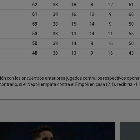
62
38
18
8
12
61
61
38
16
13
9
66
59
38
15
14
9
50
53
38
13
14
11
55
50
38
14
8
16
50
48
38
13
9
16
43
 con los encuentros anteriores jugados contra los respectivos oponente
 contrario, si el Napoli empata contra el Empoli en casa (2.1), recibiría -1.