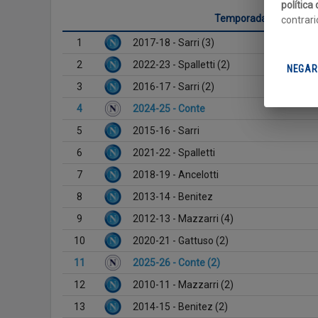
política
Temporada
contrari
1
2017-18 - Sarri (3)
2
2022-23 - Spalletti (2)
NEGAR
3
2016-17 - Sarri (2)
4
2024-25 - Conte
5
2015-16 - Sarri
6
2021-22 - Spalletti
7
2018-19 - Ancelotti
8
2013-14 - Benitez
9
2012-13 - Mazzarri (4)
10
2020-21 - Gattuso (2)
11
2025-26 - Conte (2)
12
2010-11 - Mazzarri (2)
13
2014-15 - Benitez (2)