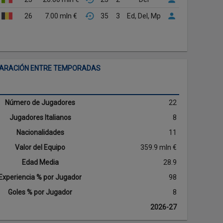
26
7.00 mln €
35
3
Ed, Del, Mp
ARACIÓN ENTRE TEMPORADAS
Número de Jugadores
22
Jugadores Italianos
8
Nacionalidades
11
Valor del Equipo
359.9 mln €
Edad Media
28.9
Experiencia % por Jugador
98
Goles % por Jugador
8
2026-27