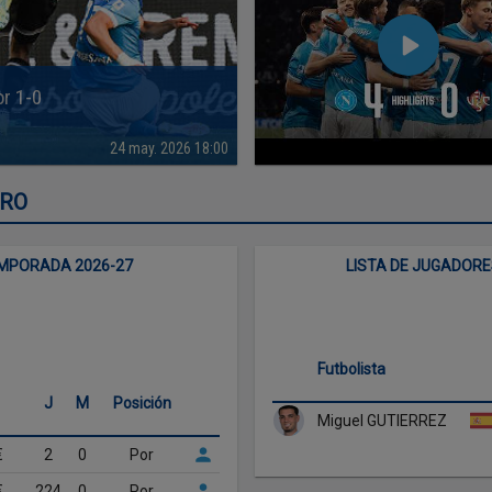
or 1-0
24 may. 2026 18:00
IRO
EMPORADA 2026-27
LISTA DE JUGADOR
Futbolista
J
M
Posición
Miguel GUTIERREZ
€
2
0
Por
€
224
0
Por