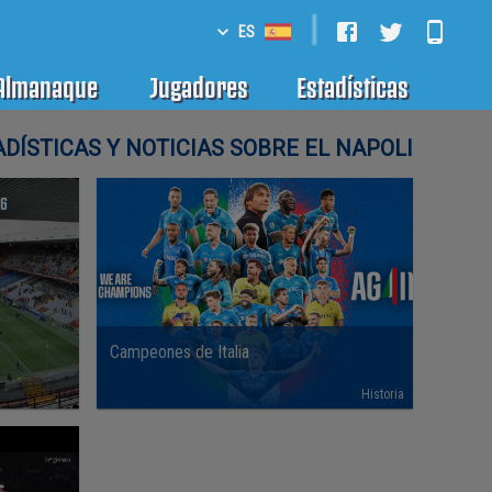
|
ES
Almanaque
Jugadores
Estadísticas
DÍSTICAS Y NOTICIAS SOBRE EL NAPOLI
26
Campeones de Italia
Historia