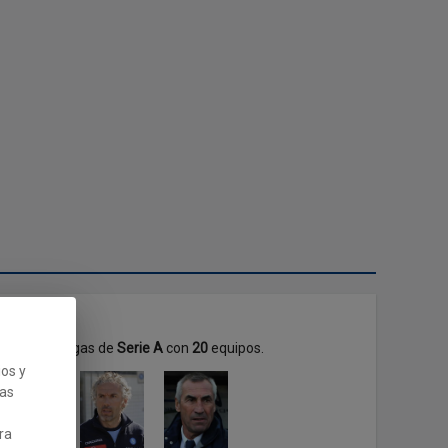
porada, en ligas de
Serie A
con
20
equipos.
ios y
cas
ra