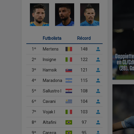
Futbolista
Récord
1º
Mertens
148
Doppiette
2º
Insigne
122
en CL/Cd
(28), G
3º
Hamsik
121
4º
Maradona
115
5º
Sallustro I
108
6º
Cavani
104
7º
Vojak I
103
8º
Altafini
97
9º
Careca
95