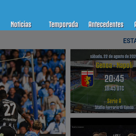
Noticias
Temporada
Antecedentes
ANTECEDENTES
ESTA
sábado, 22 de agosto de 20
Genoa - Napoli
20:45
18:45 UTC
Serie A
Stadio Ferraris di Genoa