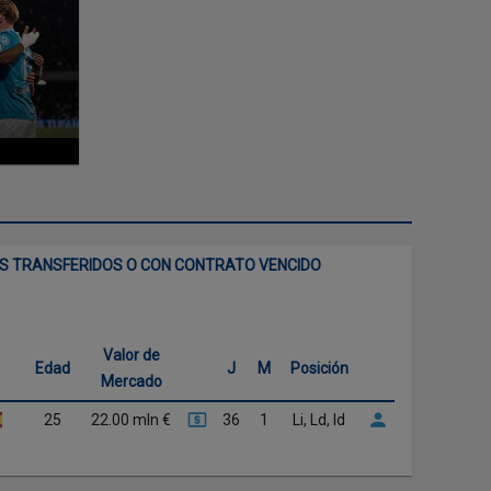
ES TRANSFERIDOS O CON CONTRATO VENCIDO
Valor de
Edad
J
M
Posición
Mercado
25
22.00 mln €
36
1
Li, Ld, Id