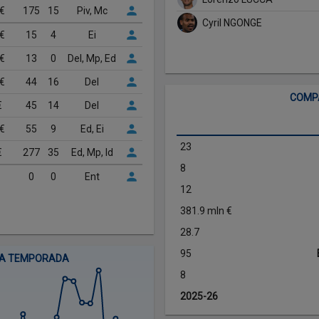
 €
175
15
Piv, Mc
Cyril NGONGE
 €
15
4
Ei
 €
13
0
Del, Mp, Ed
 €
44
16
Del
COMP
€
45
14
Del
 €
55
9
Ed, Ei
23
€
277
35
Ed, Mp, Id
8
0
0
Ent
12
381.9 mln €
28.7
95
E LA TEMPORADA
8
2025-26