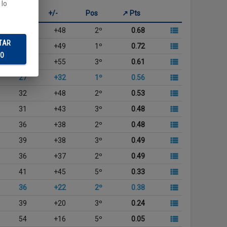
 lo
GC
+/-
Pos
↗ Pts
29
+48
2º
0.68
TAR
28
+49
1º
0.72
DO
39
+55
3º
0.61
27
+32
1º
0.56
32
+48
2º
0.53
31
+43
3º
0.48
36
+38
2º
0.48
39
+38
3º
0.49
36
+37
2º
0.49
41
+45
5º
0.33
36
+22
2º
0.38
39
+20
3º
0.24
54
+16
5º
0.05