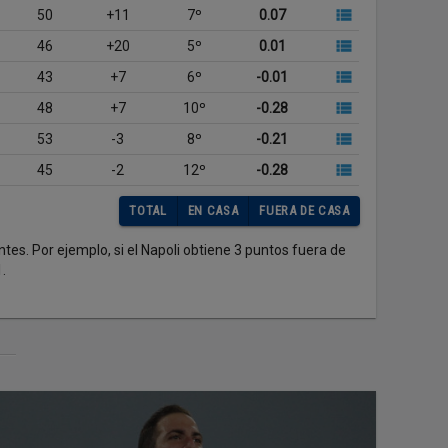
50
+11
7º
0.07
46
+20
5º
0.01
43
+7
6º
-0.01
48
+7
10º
-0.28
53
-3
8º
-0.21
45
-2
12º
-0.28
TOTAL
EN CASA
FUERA DE CASA
s. Por ejemplo, si el Napoli obtiene 3 puntos fuera de
1.