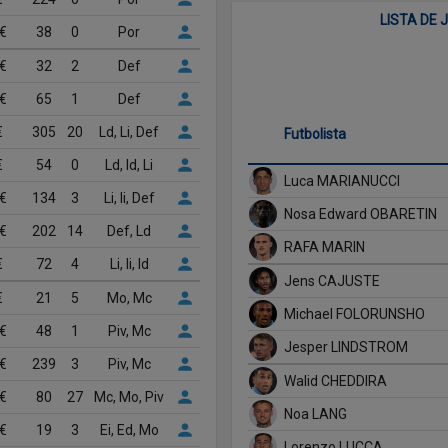
LISTA DE
 €
38
0
Por
 €
32
2
Def
 €
65
1
Def
€
305
20
Ld, Li, Def
Futbolista
€
54
0
Ld, Id, Li
Luca MARIANUCCI
 €
134
3
Li, Ii, Def
Nosa Edward OBARETIN
 €
202
14
Def, Ld
RAFA MARIN
€
72
4
Li, Ii, Id
Jens CAJUSTE
€
21
5
Mo, Mc
Michael FOLORUNSHO
 €
48
1
Piv, Mc
Jesper LINDSTROM
 €
239
3
Piv, Mc
Walid CHEDDIRA
 €
80
27
Mc, Mo, Piv
Noa LANG
 €
19
3
Ei, Ed, Mo
Lorenzo LUCCA