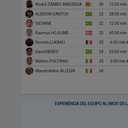
André ZAMBO ANGUISSA
30
15.00 mln
ALISSON SANTOS
23
28.00 mln
GIOVANE
22
12.00 mln
Rasmus HOJLUND
23
60.00 mln
Romelu LUKAKU
33
6.00 mln 
David NERES
29
23.00 mln
Matteo POLITANO
33
5.00 mln 
Massimiliano ALLEGRI
58
EXPERIENCIA DEL EQUIPO AL INICIO D