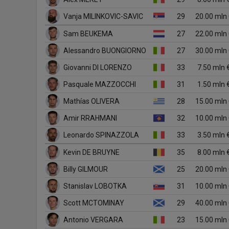
Vanja MILINKOVIC-SAVIC
29
20.00 mln
Sam BEUKEMA
27
22.00 mln
Alessandro BUONGIORNO
27
30.00 mln
Giovanni DI LORENZO
33
7.50 mln 
Pasquale MAZZOCCHI
31
1.50 mln 
Mathías OLIVERA
28
15.00 mln
Amir RRAHMANI
32
10.00 mln
Leonardo SPINAZZOLA
33
3.50 mln 
Kevin DE BRUYNE
35
8.00 mln 
Billy GILMOUR
25
20.00 mln
Stanislav LOBOTKA
31
10.00 mln
Scott MCTOMINAY
29
40.00 mln
Antonio VERGARA
23
15.00 mln