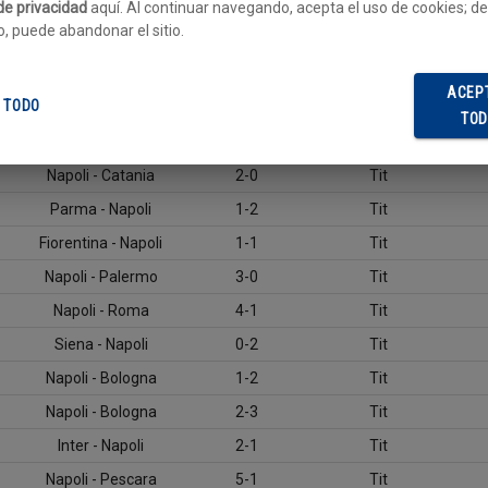
Udinese - Napoli
0-0
Tit
 de privacidad
aquí. Al continuar navegando, acepta el uso de cookies; de
o, puede abandonar el sitio.
Viktoria Plzen - Napoli
2-0
Tit
Napoli - Sampdoria
0-0
Tit
ACEP
 TODO
Napoli - Viktoria Plzen
0-3
Tit
TO
Lazio - Napoli
1-1
Tit
Napoli - Catania
2-0
Tit
Parma - Napoli
1-2
Tit
Fiorentina - Napoli
1-1
Tit
Napoli - Palermo
3-0
Tit
Napoli - Roma
4-1
Tit
Siena - Napoli
0-2
Tit
Napoli - Bologna
1-2
Tit
Napoli - Bologna
2-3
Tit
Inter - Napoli
2-1
Tit
Napoli - Pescara
5-1
Tit