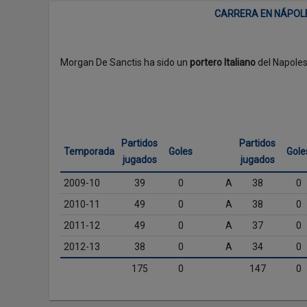
CARRERA EN NÁPOL
Morgan De Sanctis ha sido un
portero Italiano
del Napoles
Partidos
Partidos
Temporada
Goles
Gole
jugados
jugados
2009-10
39
0
A
38
0
2010-11
49
0
A
38
0
2011-12
49
0
A
37
0
2012-13
38
0
A
34
0
175
0
147
0