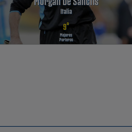
Morgan De Sanctis
Italia
º
9
Mejores
Porteros