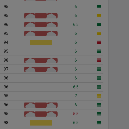
95
6
95
6
96
6.5
95
6
94
6
95
6
98
6
97
6
96
6
96
6.5
95
7
96
6
95
5.5
98
6.5