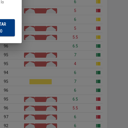
94
6
 lo
92
5
97
6
TAR
94
5
DO
99
5.5
96
6.5
95
7
95
4
94
6
95
7
96
6
95
6.5
96
5.5
97
6
92
6