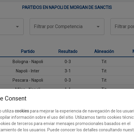
PARTIDOS EN NAPOLI DE MORGAN DE SANCTIS
Filtrar por Competencia
Filtrar p
Partido
Resultado
Alineación
Bologna - Napoli
0-3
Tit
Napoli - Inter
3-1
Tit
Pescara - Napoli
0-3
Tit
Milan - Napoli
1-1
Tit
e Consent
Napoli - Genoa
2-0
Tit
Napoli - Atalanta
3-2
Tit
o utiliza
cookies
para mejorar la experiencia de navegación de los usuar
opilar información sobre el uso del sitio. Utilizamos tanto cookies técni
Chievo - Napoli
2-0
Tit
okies de terceros para enviar mensajes promocionales basados en el
Napoli - Juventus
1-1
Tit
amiento de los usuarios. Puede conocer los detalles consultando nuest