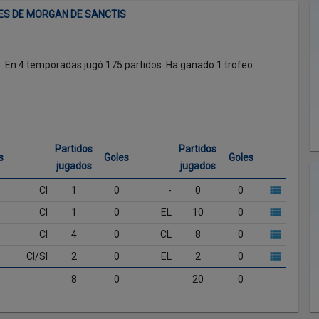
ES DE MORGAN DE SANCTIS
. En 4 temporadas jugó 175 partidos. Ha ganado 1 trofeo.
Partidos
Partidos
s
Goles
Goles
jugados
jugados
CI
1
0
-
0
0
CI
1
0
EL
10
0
CI
4
0
CL
8
0
CI/SI
2
0
EL
2
0
8
0
20
0