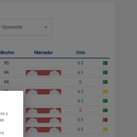
or Oponente
Minutos
Marcador
Voto
95
6.5
94
6.5
94
6
95
6.5
94
6.5
95
5
ios y
cas
95
5.5
97
6.5
ra