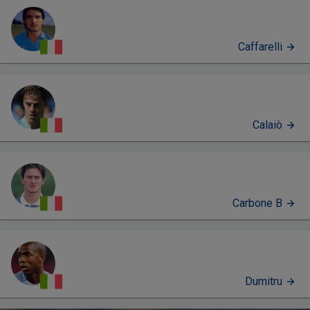
Caffarelli
Calaiò
Carbone B
Dumitru
PERFIL