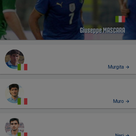
Giuseppe MASCARA
Murgita
Muro
Neri
PERFIL