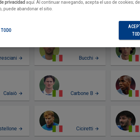
 de privacidad
aquí. Al continuar navegando, acepta el uso de cookies; de
o, puede abandonar el sitio.
Agostini
Ambrosino
ACEP
 TODO
TO
resciani
Bucchi
Calaiò
Carbone B
stellone
Ciciretti