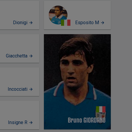
Dionigi
Esposito M
PERFIL
Giacchetta
Incocciati
Bruno GIORDANO
Insigne R
RFIL
PERFIL