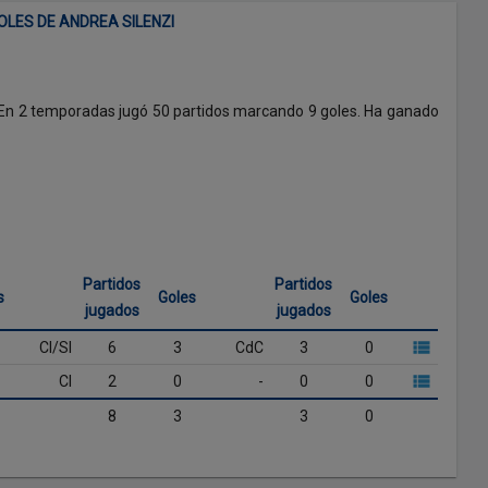
LES DE ANDREA SILENZI
 En 2 temporadas jugó 50 partidos marcando 9 goles. Ha ganado
Partidos
Partidos
s
Goles
Goles
jugados
jugados
CI/SI
6
3
CdC
3
0
CI
2
0
-
0
0
8
3
3
0