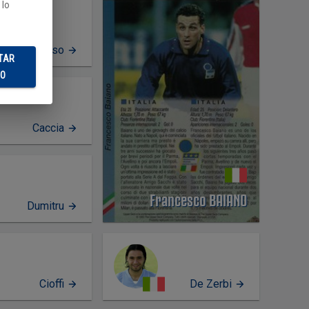
 lo
Amoruso
TAR
DO
Caccia
Francesco BAIANO
Dumitru
Cioffi
De Zerbi