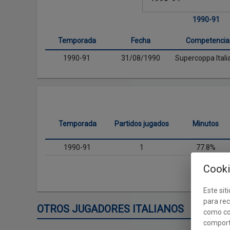
1990-91
Temporada
Fecha
Competencia
1990-91
31/08/1990
Supercoppa Itali
Temporada
Partidos jugados
Minutos
1990-91
1
77.8%
Cooki
Este siti
para rec
OTROS JUGADORES ITALIANOS
como co
comport