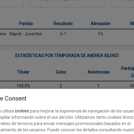
Partido
Resultado
Alineación
M
ana
Napoli - Juventus
5-1
Tit
ESTADÍSTICAS POR TEMPORADA DE ANDREA SILENZI
Partic
Titular
Goles
Asistencias
G
100.0%
2
1
6
e Consent
o utiliza
cookies
para mejorar la experiencia de navegación de los usuar
opilar información sobre el uso del sitio. Utilizamos tanto cookies técni
okies de terceros para enviar mensajes promocionales basados en el
amiento de los usuarios. Puede conocer los detalles consultando nuest