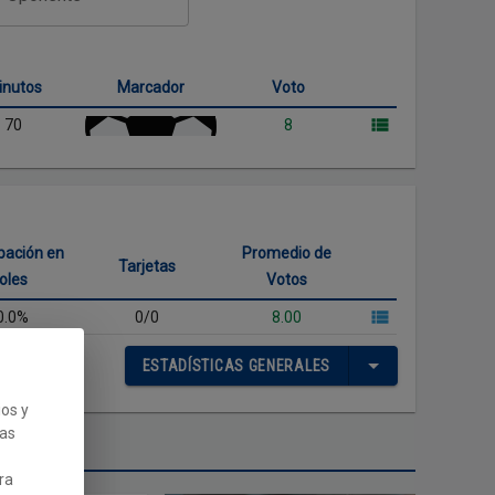
inutos
Marcador
Voto
70
8
ipación en
Promedio de
Tarjetas
oles
Votos
0.0%
0/0
8.00
ESTADÍSTICAS GENERALES
ios y
cas
PERFIL
ra