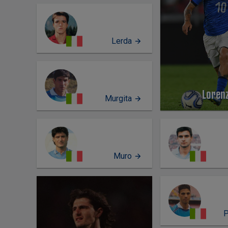
Lerda
Loren
Murgita
Muro
PERFIL
P
PERFIL