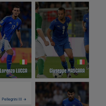
Lorenzo LUCCA
Giuseppe MASCARA
PERFIL
Pellegrini III