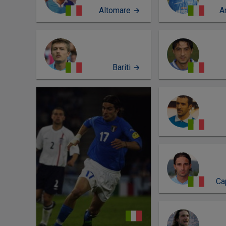
Altomare
A
Bariti
PERFIL
Ca