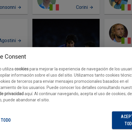
onsonni
Corini
PERFIL
Agostini
PE
e Consent
o utiliza
cookies
para mejorar la experiencia de navegación de los usuar
ontana G
opilar información sobre el uso del sitio. Utilizamos tanto cookies técni
okies de terceros para enviar mensajes promocionales basados en el
amiento de los usuarios. Puede conocer los detalles consultando nuest
 de privacidad
aquí. Al continuar navegando, acepta el uso de cookies; de
o, puede abandonar el sitio.
Fernando DE NAPOLI
Gatti F
ACEP
 TODO
TO