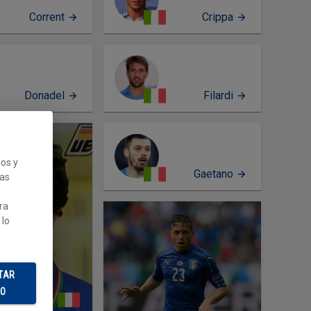
Corrent
Crippa
Donadel
Filardi
RFIL
ios y
Gaetano
PERFIL
cas
ra
 lo
TAR
DO